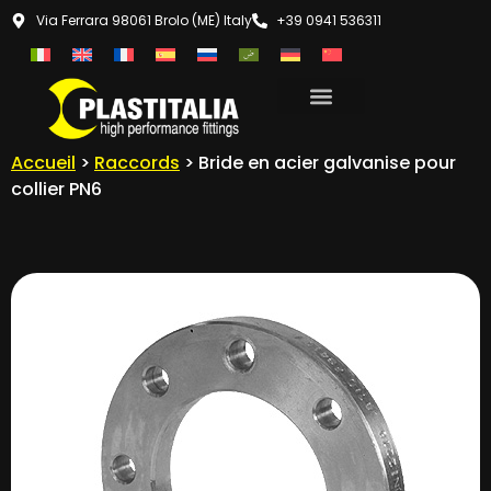
Via Ferrara 98061 Brolo (ME) Italy
+39 0941 536311
Accueil
>
Raccords
> Bride en acier galvanise pour
collier PN6