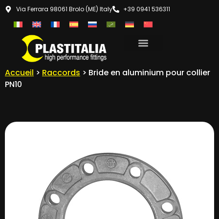
Via Ferrara 98061 Brolo (ME) Italy
+39 0941 536311
Accueil
>
Raccords
> Bride en aluminium pour collier
PN10