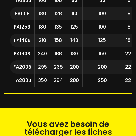
FA090B
160
108
90
80
18
FA110B
180
128
110
100
18
FA125B
180
135
125
100
18
FA140B
210
158
140
125
18
FA180B
240
188
180
150
22
FA200B
295
235
200
200
22
FA280B
350
294
280
250
22
Vous avez besoin de
télécharger les fiches