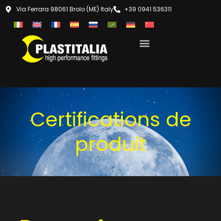
Via Ferrara 98061 Brolo (ME) Italy
+39 0941 536311
Certifications de
produit