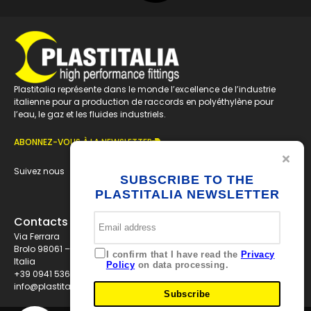
Plastitalia représente dans le monde l’excellence de l’industrie
italienne pour a production de raccords en polyéthylène pour
l’eau, le gaz et les fluides industriels.
ABONNEZ-VOUS À LA NEWSLETTER
Suivez nous
SUBSCRIBE TO THE
PLASTITALIA NEWSLETTER
Contacts
Via Ferrara
Brolo 98061 – ME
I confirm that I have read the
Privacy
Italia
Policy
on data processing.
+39 0941 536311
info@plastitaliaspa.com
Subscribe