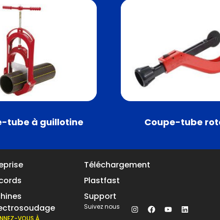
-tube à guillotine
Coupe-tube rot
eprise
Téléchargement
cords
Plastfast
hines
Support
lectrosoudage
Suivez nous
NNEZ-VOUS À