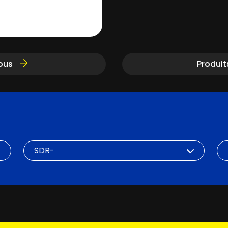
ous
Produi
SDR
DN