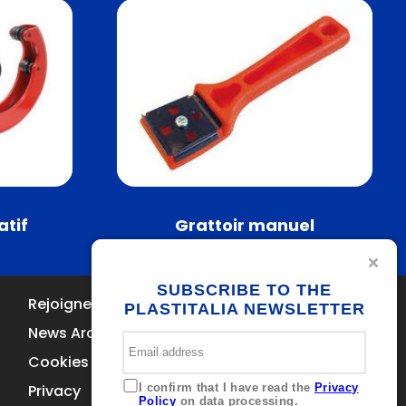
atif
Grattoir manuel
SUBSCRIBE TO THE
Rejoignez-nous
Contacts
PLASTITALIA NEWSLETTER
Via Ferrara
News Archive
Brolo 98061 – ME
Italia
Cookies Policy
+39 0941 536311
Privacy
info@plastitaliaspa.com
I confirm that I have read the
Privacy
Policy
on data processing.