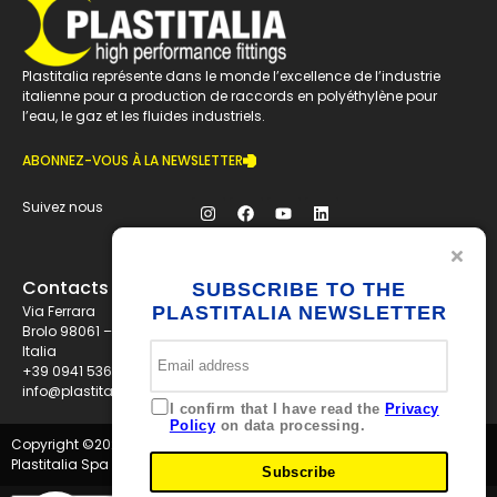
Plastitalia représente dans le monde l’excellence de l’industrie
italienne pour a production de raccords en polyéthylène pour
l’eau, le gaz et les fluides industriels.
ABONNEZ-VOUS À LA NEWSLETTER
Suivez nous
Contacts
SUBSCRIBE TO THE
Via Ferrara
PLASTITALIA NEWSLETTER
Brolo 98061 – ME
Italia
+39 0941 536311
info@plastitaliaspa.com
I confirm that I have read the
Privacy
Policy
on data processing.
Copyright ©
2026
Plastitalia Spa - P.I. 01834600833 - Tutti i diritti riservati
Subscribe