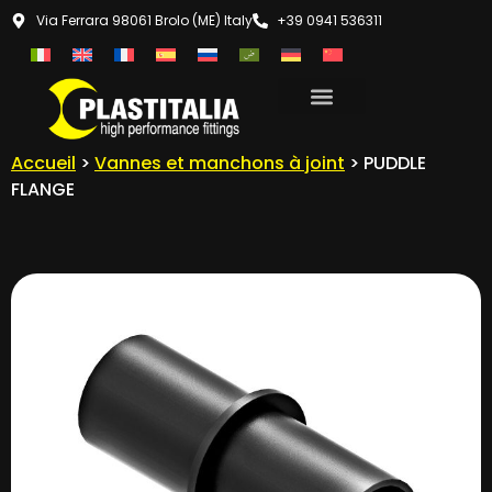
Via Ferrara 98061 Brolo (ME) Italy
+39 0941 536311
Accueil
>
Vannes et manchons à joint
> PUDDLE
FLANGE