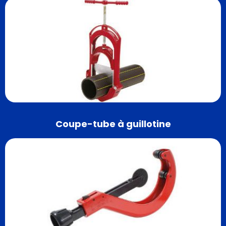
Coupe-tube à guillotine