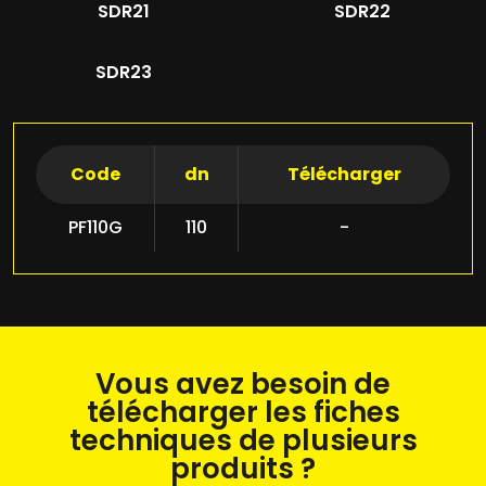
SDR21
SDR22
SDR23
Code
dn
Télécharger
PF110G
110
-
Vous avez besoin de
télécharger les fiches
techniques de plusieurs
produits ?