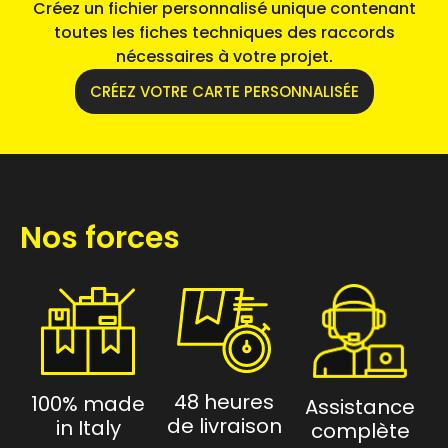
Créez un fichier personnalisé unique contenant
toutes les fiches techniques des raccords
nécessaires à votre projet.
CRÉEZ VOTRE CARTE PERSONNALISÉE
Nos forces
48 heures
100% made
Assistance
de livraison
in Italy
complète