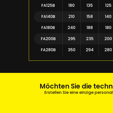
FA125B
180
135
125
FA140B
210
158
140
FA180B
240
188
180
FA200B
295
235
200
FA280B
350
294
280
Möchten Sie die tech
Erstellen Sie eine einzige personal