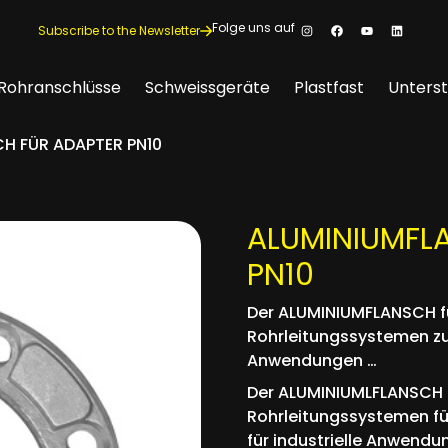
Folge uns auf
Subscribe to the Newsletter
Rohranschlüsse
Schweissgeräte
Plastfast
Unters
H FÜR ADAPTER PN10
ALUMINIUMFL
PN10
Der ALUMINIUMFLANSCH fü
Rohrleitungssystemen zu
Anwendungen …
Der ALUMINIUMLFLANSCH f
Rohrleitungssystemen fü
für industrielle Anwend