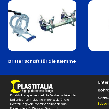
Dritter Schaft für die Klemme
Unte
Rohr
Plastitalia repräsentiert die Vortrefflichkeit der
Schw
italienischen Industrie in der Welt für die
Subscri
Herstellung von Rohranschlüssen aus
Polyethylen für Wasser, Gas und