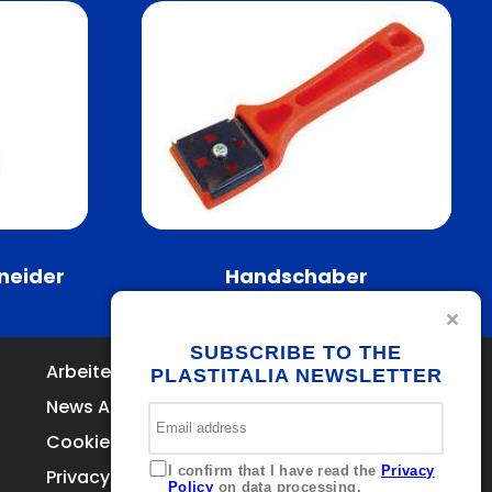
neider
Handschaber
SUBSCRIBE TO THE
Arbeiten Sie bei uns
Kontakte
PLASTITALIA NEWSLETTER
Via Ferrara
News Archive
Brolo 98061 – ME
Italia
Cookie Policy
+39 0941 536311
I confirm that I have read the
Privacy
Privacy
info@plastitaliaspa.com
Policy
on data processing.