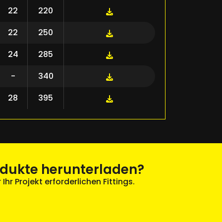
22
220
22
250
24
285
-
340
28
395
odukte herunterladen?
Ihr Projekt erforderlichen Fittings.