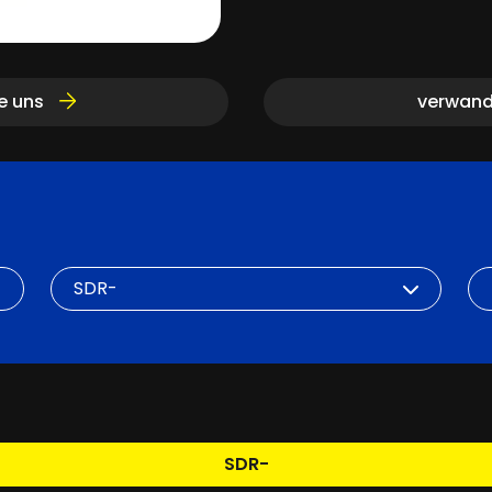
ie uns
verwand
SDR
DN
SDR-