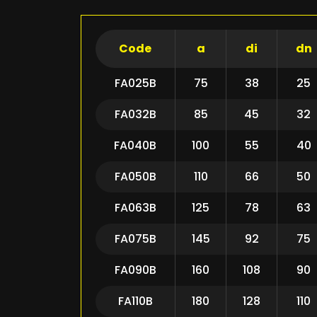
Code
a
di
dn
FA025B
75
38
25
FA032B
85
45
32
FA040B
100
55
40
FA050B
110
66
50
FA063B
125
78
63
FA075B
145
92
75
FA090B
160
108
90
FA110B
180
128
110