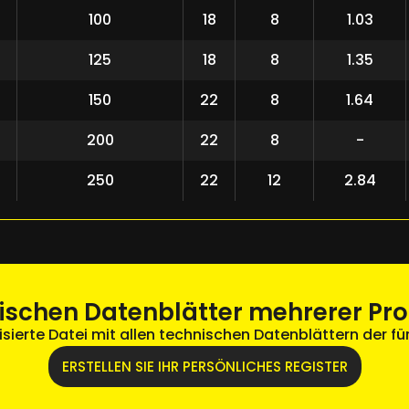
100
18
8
1.03
125
18
8
1.35
150
22
8
1.64
200
22
8
-
250
22
12
2.84
nischen Datenblätter mehrerer Pr
isierte Datei mit allen technischen Datenblättern der für 
ERSTELLEN SIE IHR PERSÖNLICHES REGISTER