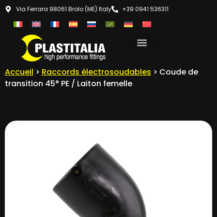
Via Ferrara 98061 Brolo (ME) Italy
+39 0941 536311
Accueil
>
Raccords électrosoudables
> Coude de
transition 45° PE / Laiton femelle