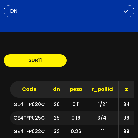
DN
SDR11
Code
dn
peso
r_pollici
z
GE4TFP020C
20
0.11
1/2"
94
GE4TFP025C
25
0.16
3/4"
96
GE4TFP032C
32
0.26
1"
98