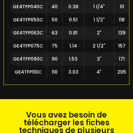
GE4TFP040C
40
0.38
1 1/4"
111
GE4TFP050C
50
0.51
1 1/2"
118
GE4TFP063C
63
0.81
2"
139
GE4TFP075C
75
1.14
2 1/2"
157
GE4TFP090C
90
1.53
3"
171
GE4TFP110C
110
3.03
4"
205
Vous avez besoin de
télécharger les fiches
techniques de plusieurs