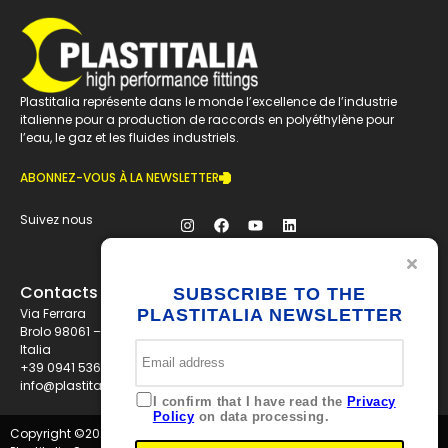
Plastitalia représente dans le monde l’excellence de l’industrie
italienne pour a production de raccords en polyéthylène pour
l’eau, le gaz et les fluides industriels.
ABONNEZ-VOUS À LA NEWSLETTER
Suivez nous
Contacts
SUBSCRIBE TO THE
Via Ferrara
PLASTITALIA NEWSLETTER
Brolo 98061 – ME
Italia
+39 0941 536311
info@plastitaliaspa.com
I confirm that I have read the
Privacy
Policy
on data processing.
Copyright ©
2026