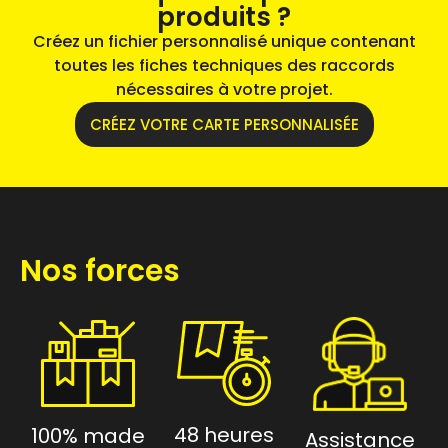
produits ?
Créez un fichier personnalisé unique contenant
toutes les fiches techniques des raccords
nécessaires à votre projet.
CRÉEZ VOTRE CARTE PERSONNALISÉE
Nos forces
48 heures
100% made
Assistance