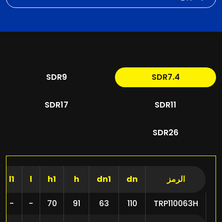
SDR9
SDR7.4
SDR17
SDR11
SDR26
الرمز
dn
dn1
h
h1
l
l1
-
-
70
91
63
110
TRP110063H