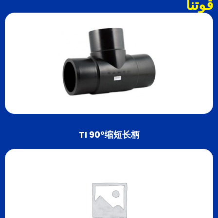
قوتنا
TI 90°缩短长柄