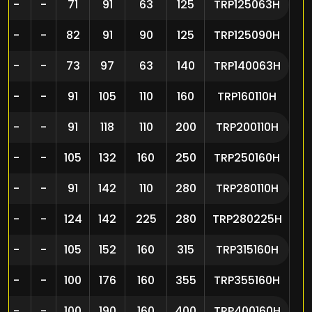
-
-
71
91
63
125
TRP125063H
-
-
82
91
90
125
TRP125090H
-
-
73
97
63
140
TRP140063H
-
-
91
105
110
160
TRP160110H
-
-
91
118
110
200
TRP200110H
-
-
105
132
160
250
TRP250160H
-
-
91
142
110
280
TRP280110H
-
-
124
142
225
280
TRP280225H
-
-
105
152
160
315
TRP315160H
-
-
100
176
160
355
TRP355160H
-
-
100
190
160
400
TRP400160H