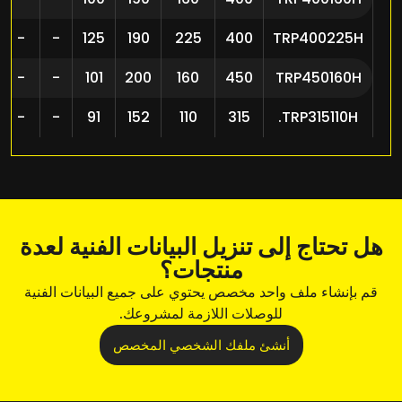
-
-
125
190
225
400
TRP400225H
-
-
101
200
160
450
TRP450160H
-
-
91
152
110
315
TRP315110H.
هل تحتاج إلى تنزيل البيانات الفنية لعدة
منتجات؟
قم بإنشاء ملف واحد مخصص يحتوي على جميع البيانات الفنية
للوصلات اللازمة لمشروعك.
أنشئ ملفك الشخصي المخصص