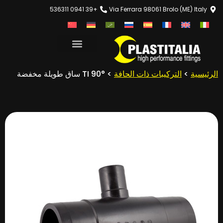
+39 0941 536311
Via Ferrara 98061 Brolo (ME) Italy
الرئيسية
>
التركيبات ذات الحافة
> TI 90° ساق طويلة مخفضة