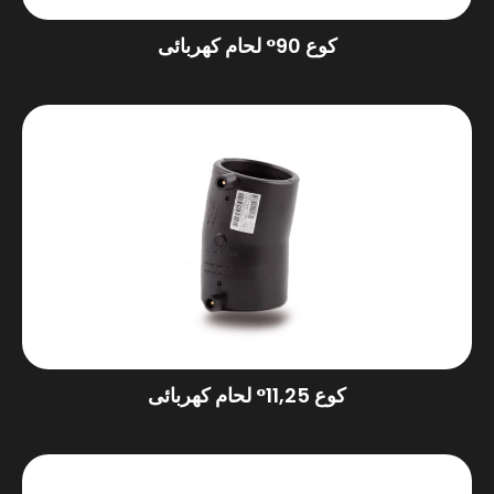
كوع 90° لحام كهربائى
كوع 11,25° لحام كهربائى