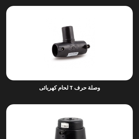
وصلة حرف T لحام كهربائى