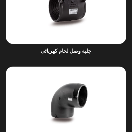
جلبة وصل لحام كهربائى