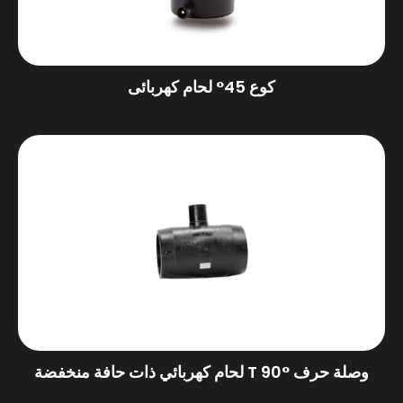
كوع 45° لحام كهربائى
وصلة حرف T 90° لحام كهربائي ذات حافة منخفضة