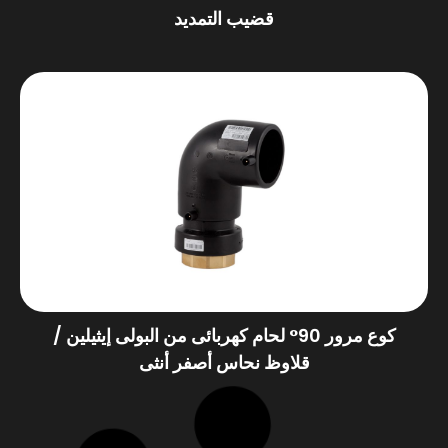
قضيب التمديد
كوع مرور 90° لحام كهربائى من البولى إيثيلين /
قلاوظ نحاس أصفر أنثى