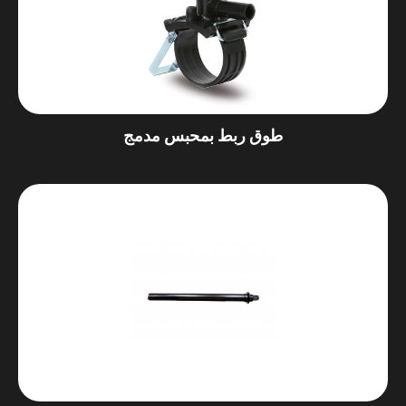
طوق ربط بمحبس مدمج