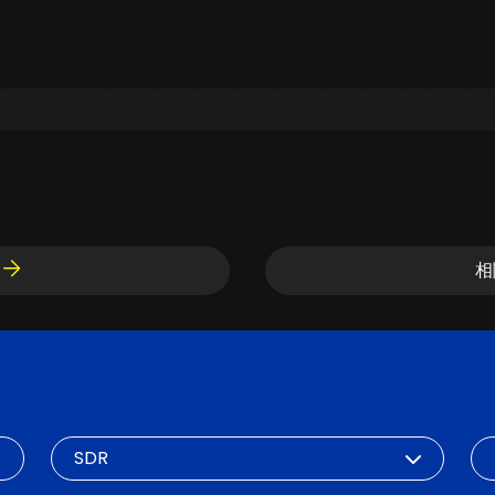
相
SDR
DN