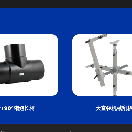
TI 90°缩短长柄
大直径机械刮