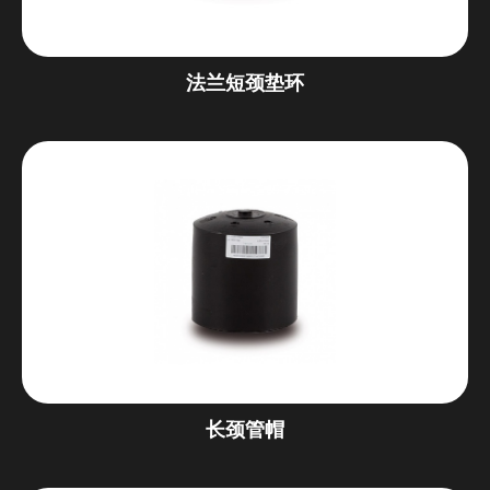
法兰短颈垫环
长颈管帽