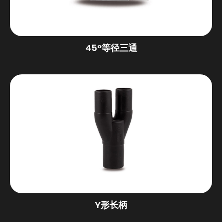
45°等径三通
Y形长柄