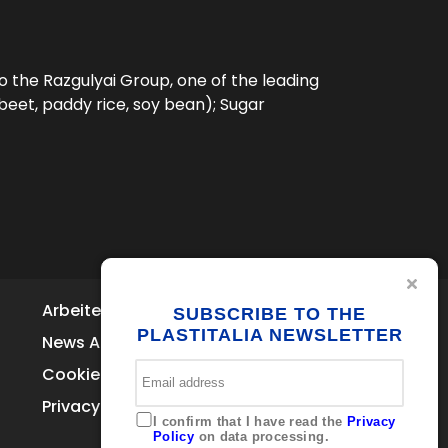
to the Razgulyai Group, one of the leading
 beet, paddy rice, soy bean); Sugar
Arbeiten Sie bei uns
Kontakte
SUBSCRIBE TO THE
Via Ferrara
PLASTITALIA NEWSLETTER
News Archive
Brolo 98061 – ME
Italia
Cookie Policy
+39 0941 536311
Privacy
info@plastitaliaspa.com
I confirm that I have read the
Privacy
Policy
on data processing.