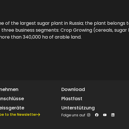
ne of the largest sugar plant in Russia; the plant belongs 
tes three business segments: Crop Growing (cereals, sugar
more than 340,000 ha of arable land.
rnehmen
Download
anschlüsse
Plastfast
eissgeräte
Unterstützung
be to the Newsletter
Folge uns auf