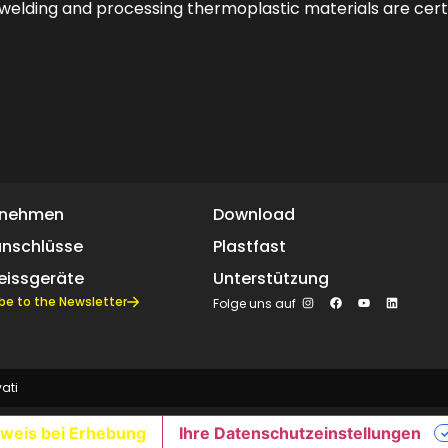
welding and processing thermoplastic materials are certi
rnehmen
Download
anschlüsse
Plastfast
eissgeräte
Unterstützung
be to the Newsletter
Folge uns auf
vati
weis bei Erhebung
Ihre Datenschutzeinstellungen