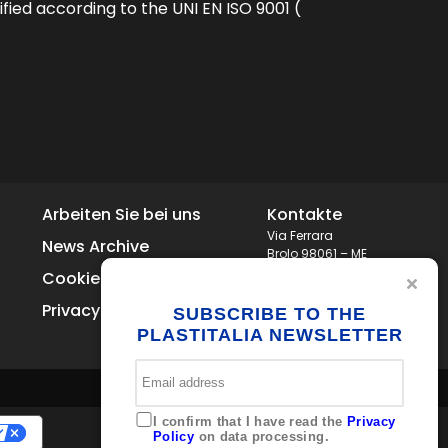
fied according to the UNI EN ISO 9001 (
Arbeiten Sie bei uns
Kontakte
Via Ferrara
News Archive
Brolo 98061 – ME
Italia
Cookie Policy
+39 0941 536311
Privacy
info@plastitaliaspa.com
SUBSCRIBE TO THE
PLASTITALIA NEWSLETTER
I confirm that I have read the
Privacy
Policy
on data processing.