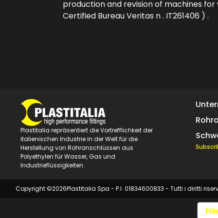
production and revision of machines for 
Certified Bureau Veritas n . IT261406 ) .
Unte
Rohr
Plastitalia repräsentiert die Vortrefflichkeit der
Schw
italienischen Industrie in der Welt für die
Subscri
Herstellung von Rohranschlüssen aus
Polyethylen für Wasser, Gas und
Industrieflüssigkeiten.
Copyright ©
2026
Plastitalia Spa - P.I. 01834600833 - Tutti i diritti riser
Hin