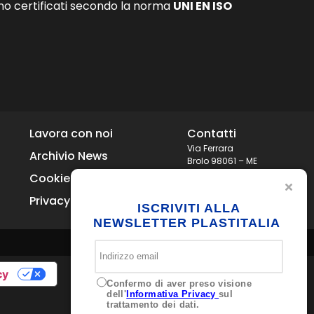
no certificati secondo la norma
UNI EN ISO
Lavora con noi
Contatti
Via Ferrara
Archivio News
Brolo 98061 – ME
Italia
Cookie Policy
+39 0941 536311
Privacy
info@plastitaliaspa.com
ISCRIVITI ALLA
NEWSLETTER PLASTITALIA
cy
Confermo di aver preso visione
dell'
Informativa Privacy
sul
trattamento dei dati.