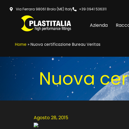
Via Ferrara 98061 Brolo (ME) Italy
+39 0941 536311
Azienda
Racco
Home
»
Nuova certificazione Bureau Veritas
Nuova cert
Agosto 28, 2015