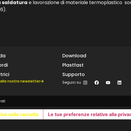
a saldatura
e lavorazione di materiale termoplastico so
6).
nda
Download
rdi
Plastfast
trici
Supporto
ti alla nostra newsletter
Seguici su
vati
iva sulla raccolta
Le tue preferenze relative alla priva