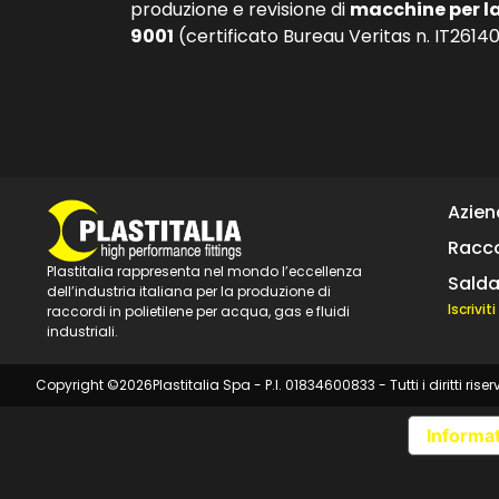
produzione e revisione di
macchine per l
9001
(certificato Bureau Veritas n. IT26140
Azie
Racco
Plastitalia rappresenta nel mondo l’eccellenza
Salda
dell’industria italiana per la produzione di
Iscrivi
raccordi in polietilene per acqua, gas e fluidi
industriali.
Copyright ©
2026
Plastitalia Spa - P.I. 01834600833 - Tutti i diritti riser
Informat