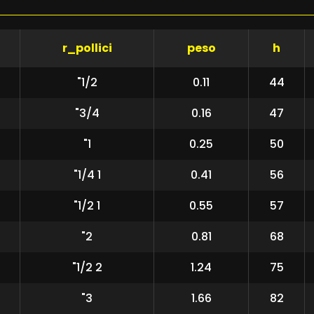
r_pollici
peso
h
1/2"
0.11
44
3/4"
0.16
47
1"
0.25
50
1 1/4"
0.41
56
1 1/2"
0.55
57
2"
0.81
68
2 1/2"
1.24
75
3"
1.66
82