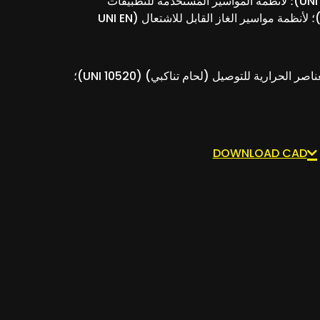
مواسير توزيع المياه (UNI EN 12201)؛ لأنظمة المواسير المُستخدمة للتطبيقات
الصناعية (UNI EN ISO 15494)؛ لأنظمة مواسير الغاز القابل للاشتعال (UNI EN
أنظمة اللحام: البدء باستخدام العناصر الحرارية للتوصيل (لحام تناكبي) (UNI 10520)؛
DOWNLOAD CAD