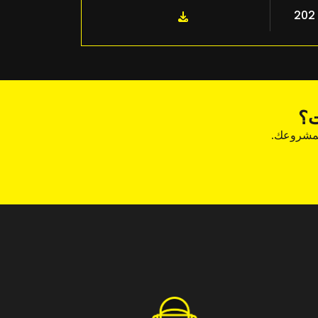
202
ت؟
لمشروعك.