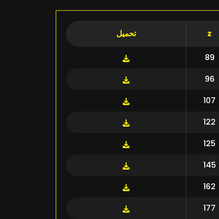
z
تحميل
89
96
107
122
125
145
162
177