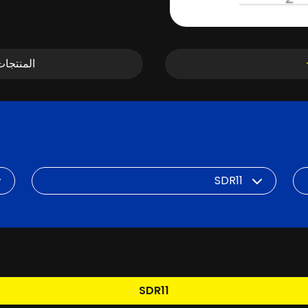
المنتجا
DN
SDR
SDR11