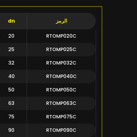
الرمز
dn
20
RTOMP020C
25
RTOMP025C
32
RTOMP032C
40
RTOMP040C
50
RTOMP050C
63
RTOMP063C
75
RTOMP075C
90
RTOMP090C