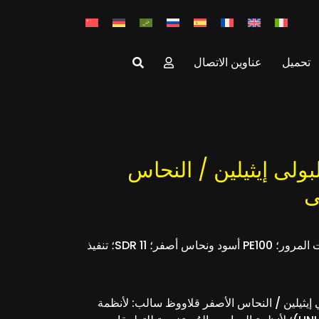
تحميل
عناوين الاتصال
ولى إيثيلين / النحاس
ى
بعض المميزات: مجموعة وصلات المرور؛ PE100 أسود ونحاس أصفر؛ SDR 11؛ تنفيذ
 إيثيلين / النحاس الأصفر قلاووظ سالب: لأنظمة