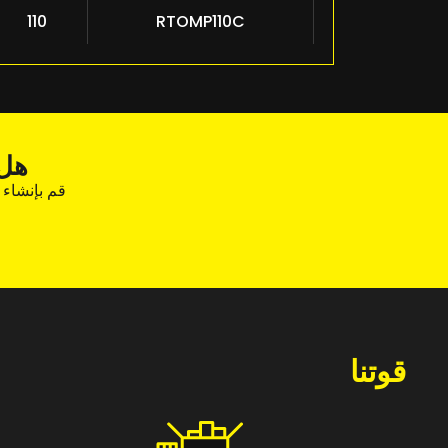
110
RTOMP110C
هل 
قم بإنشاء
قوتنا