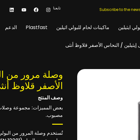
تابعنا
Subscribe to the news
ولي ايثيلين
ماكينات لحام للبولي اثيلين
Plastfast
الدعم
إيثيلين / النحاس الأصفر قلاوظ أنثى
وصلة مرور من الب
الأصفر قلاوظ أنث
وصف المنتج
مصبوب.
تُستخدم وصلة المرور من البولي