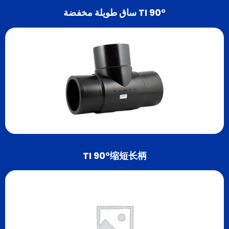
TI 90° ساق طويلة مخفضة
TI 90°缩短长柄