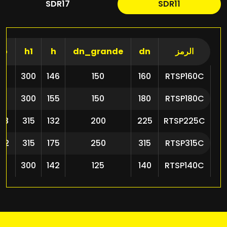
SDR17
SDR11
الرمز
dn
dn_grande
h
h1
so
62
300
146
150
160
RTSP160C
71
300
155
150
180
RTSP180C
28
315
132
200
225
RTSP225C
42
315
175
250
315
RTSP315C
6
300
142
125
140
RTSP140C