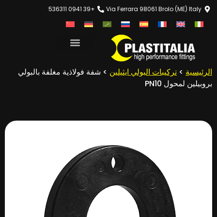
+39 0941 536311
Via Ferrara 98061 Brolo (ME) Italy
الرئيسية
>
تركيبات البولي ايثيلين
> شفة فولاذية مغلفة بالبولي
بروبيلين لمحول PN10