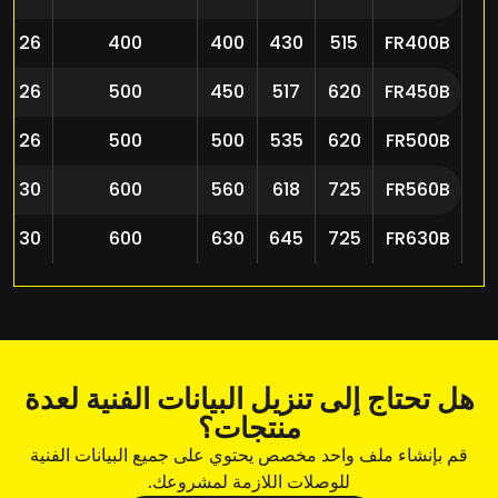
26
400
400
430
515
FR400B
26
500
450
517
620
FR450B
26
500
500
535
620
FR500B
30
600
560
618
725
FR560B
30
600
630
645
725
FR630B
هل تحتاج إلى تنزيل البيانات الفنية لعدة
منتجات؟
قم بإنشاء ملف واحد مخصص يحتوي على جميع البيانات الفنية
للوصلات اللازمة لمشروعك.