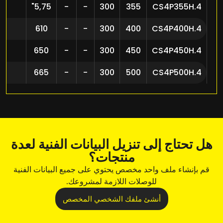
5,75"
-
-
300
355
CS4P355H.4
610
-
-
300
400
CS4P400H.4
650
-
-
300
450
CS4P450H.4
665
-
-
300
500
CS4P500H.4
هل تحتاج إلى تنزيل البيانات الفنية لعدة
منتجات؟
قم بإنشاء ملف واحد مخصص يحتوي على جميع البيانات الفنية
للوصلات اللازمة لمشروعك.
أنشئ ملفك الشخصي المخصص