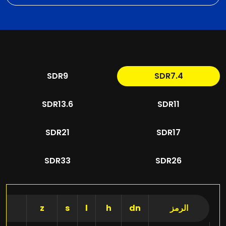
SDR9
SDR7.4
SDR13.6
SDR11
SDR21
SDR17
SDR33
SDR26
الرمز
dn
h
l
s
z
ت