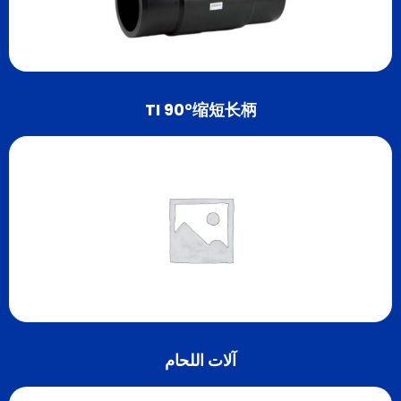
TI 90°缩短长柄
آلات اللحام