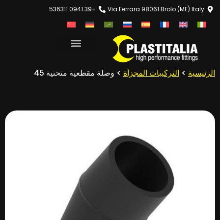
+39 0941 536311
Via Ferrara 98061 Brolo (ME) Italy
الرئيسية
>
التركيبات المجزأة
> وصلة مقطعية منحنية 45