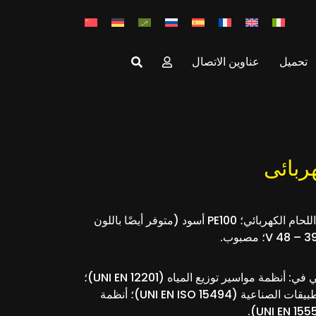
تحميل
عناوين الاتصال
ض المميزات: مجموعة وصلات اللحام الكهربائي؛ PE100 أسود (متوفر أيضًا باللون
45° للحام كهربائي في: أنظمة مواسير توزيع المياه (UNI EN 12201)؛
أنظمة المواسير المُستخدمة للتطبيقات الصناعية (UNI EN ISO 15494)؛ أنظمة