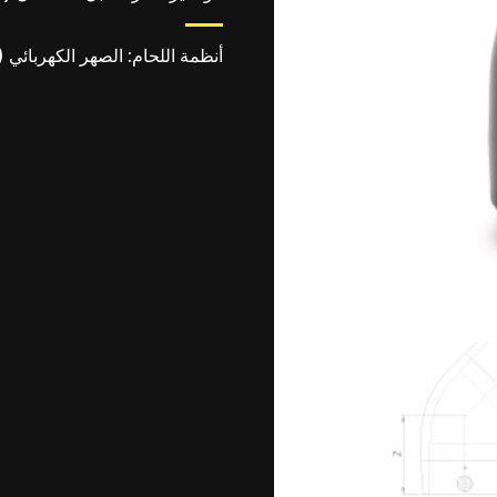
أنظمة اللحام: الصهر الكهربائي (UNI 10521).