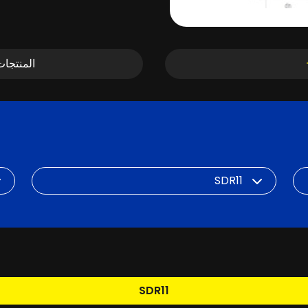
المنتجا
DN
SDR
SDR11