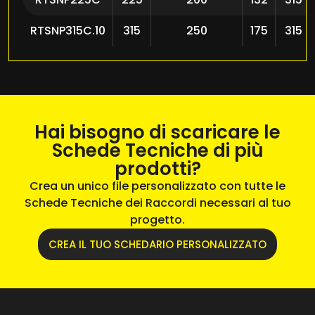
RTSNP315C.10
315
250
175
315
Hai bisogno di scaricare le
Schede Tecniche di più
prodotti?
Crea un unico file personalizzato con tutte le
Schede Tecniche dei Raccordi necessari al tuo
progetto.
CREA IL TUO SCHEDARIO PERSONALIZZATO