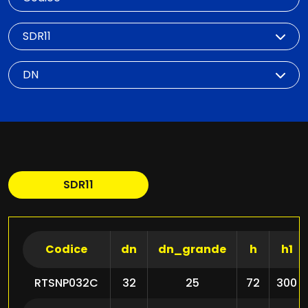
SDR
DN
SDR11
Codice
dn
dn_grande
h
h1
RTSNP032C
32
25
72
300