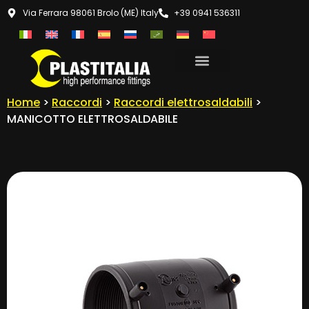
Via Ferrara 98061 Brolo (ME) Italy
+39 0941 536311
Home
>
Raccordi
>
Raccordi elettrosaldabili
>
MANICOTTO ELETTROSALDABILE