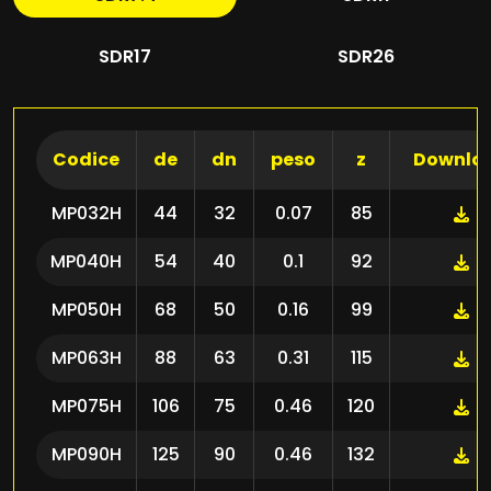
SDR17
SDR26
Codice
de
dn
peso
z
Downlo
MP032H
44
32
0.07
85
MP040H
54
40
0.1
92
MP050H
68
50
0.16
99
MP063H
88
63
0.31
115
MP075H
106
75
0.46
120
MP090H
125
90
0.46
132