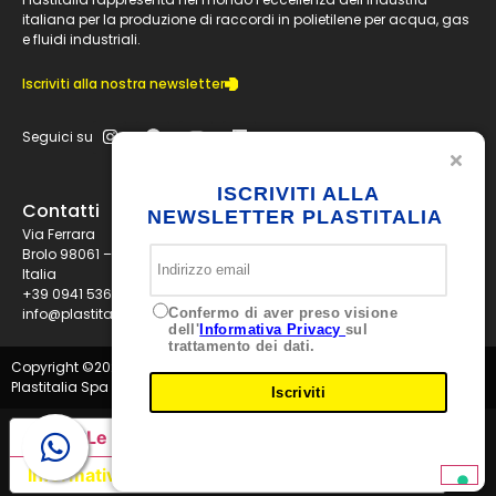
italiana per la produzione di raccordi in polietilene per acqua, gas
e fluidi industriali.
Iscriviti alla nostra newsletter
Seguici su
ISCRIVITI ALLA
Contatti
NEWSLETTER PLASTITALIA
Via Ferrara
Brolo 98061 – ME
Italia
+39 0941 536311
info@plastitaliaspa.com
Confermo di aver preso visione
dell'
Informativa Privacy
sul
trattamento dei dati.
Copyright ©
2026
Plastitalia Spa - P.I. 01834600833 - Tutti i diritti riservati
Iscriviti
Le tue preferenze relative alla privacy
Informativa sulla raccolta