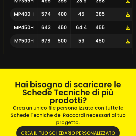
MP355H
495
355
28.9
358
MP400H
574
400
45
385
MP450H
643
450
64.4
455
MP500H
678
500
59
450
Hai bisogno di scaricare le
Schede Tecniche di più
prodotti?
Crea un unico file personalizzato con tutte le
Schede Tecniche dei Raccordi necessari al tuo
progetto.
CREA IL TUO SCHEDARIO PERSONALIZZATO