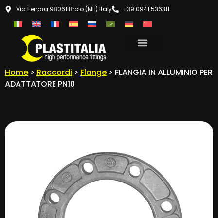
Via Ferrara 98061 Brolo (ME) Italy
+39 0941 536311
Home
>
Raccordi
>
Flange
> FLANGIA IN ALLUMINIO PER
ADATTATORE PN10