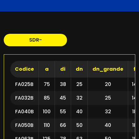
SDR-
Codice
a
di
dn
dn_grande
f
FA025B
75
38
25
20
14
FA032B
85
45
32
25
14
FA040B
100
55
40
32
18
FA050B
110
66
50
40
18
FA063B
125
78
63
50
18