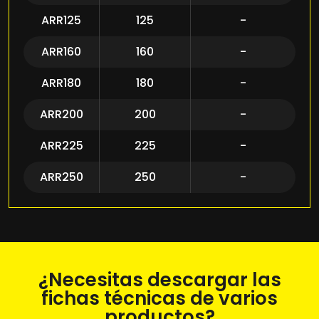
ARR125
125
-
ARR160
160
-
ARR180
180
-
ARR200
200
-
ARR225
225
-
ARR250
250
-
¿Necesitas descargar las
fichas técnicas de varios
productos?