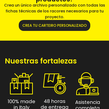
Crea un único archivo personalizado con todas las
fichas técnicas de los racores necesarios para tu
proyecto.
CREA TU CARTEIRO PERSONALIZADO
Nuestras fortalezas
48 horas
100% made
Asistencia
de entrega
in Italy
completa