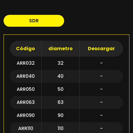
SDR
Código
diametro
Descargar
ARR032
32
-
ARR040
40
-
ARR050
50
-
ARR063
63
-
ARR090
90
-
ARR110
110
-