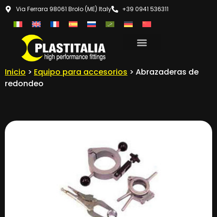
Via Ferrara 98061 Brolo (ME) Italy
+39 0941 536311
Inicio
>
Equipo para accesorios
> Abrazaderas de
redondeo