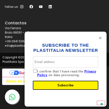
follow us
Contactos
Via Ferrara
Brolo 98061 – ME
Italia
+39 0941 536311
SUBSCRIBE TO THE
info@plastitaliaspa.com
PLASTITALIA NEWSLETTER
Copyright ©
2026
Plastitalia Spa - P.I. 01834600833 - Tutti i diritti riservati
I confirm that I have read the
Privacy
Sus opciones de privacidad
Policy
on data processing.
Aviso en el momento de la recogida
Subscribe