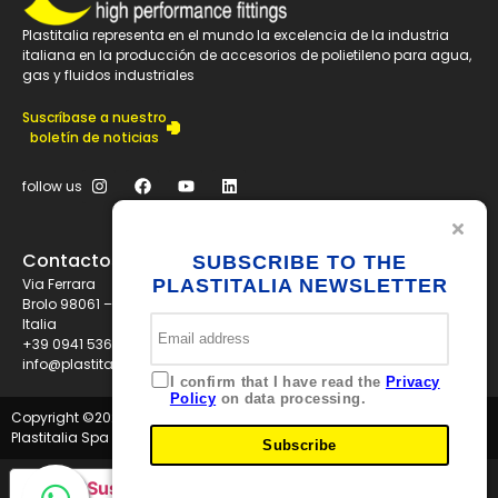
Plastitalia representa en el mundo la excelencia de la industria
italiana en la producción de accesorios de polietileno para agua,
gas y fluidos industriales
Suscríbase a nuestro
boletín de noticias
follow us
Contactos
SUBSCRIBE TO THE
Via Ferrara
PLASTITALIA NEWSLETTER
Brolo 98061 – ME
Italia
+39 0941 536311
info@plastitaliaspa.com
I confirm that I have read the
Privacy
Policy
on data processing.
Copyright ©
2026
Plastitalia Spa - P.I. 01834600833 - Tutti i diritti riservati
Subscribe
Sus opciones de privacidad