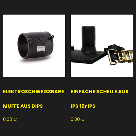
ELEKTROSCHWEISSBARE
EINFACHE SCHELLE AUS
MUFFE AUS DIPS
IPS für IPS
0,00
€
0,00
€