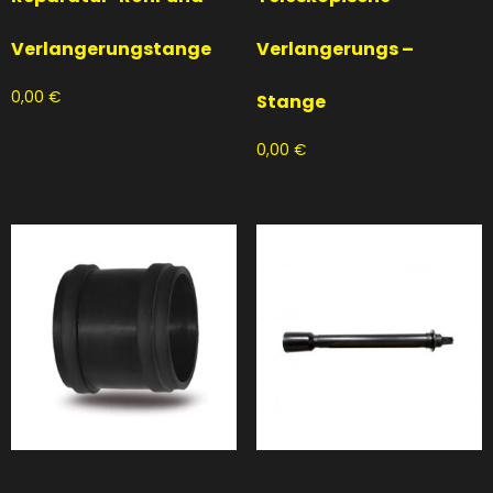
Verlangerungstange
Verlangerungs –
0,00
€
Stange
0,00
€