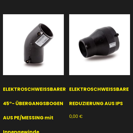
ELEKTROSCHWEISSBARER
ELEKTROSCHWEISSBARE
45°- ÜBERGANGSBOGEN
REDUZIERUNG AUS IPS
0,00
€
AUS PE/MESSING mit
Innengewinde