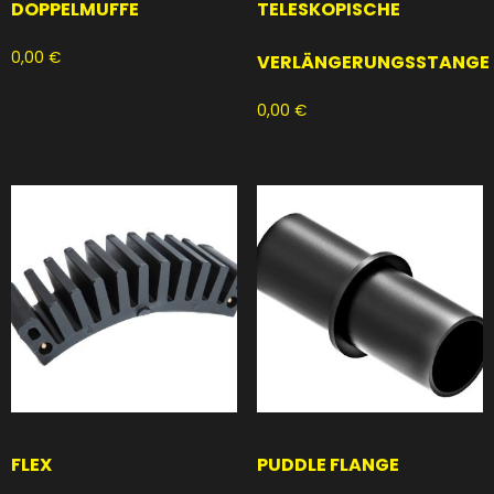
DOPPELMUFFE
TELESKOPISCHE
0,00
€
VERLÄNGERUNGSSTANGE
0,00
€
FLEX
PUDDLE FLANGE