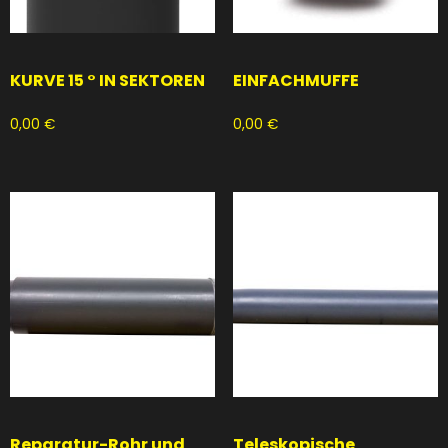
KURVE 15 ° IN SEKTOREN
EINFACHMUFFE
0,00
€
0,00
€
Reparatur-Rohr und
Teleskopische