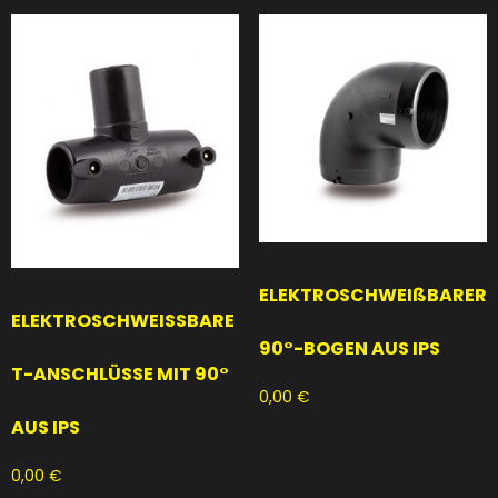
ELEKTROSCHWEIßBARER
ELEKTROSCHWEISSBARE
90°-BOGEN AUS IPS
T-ANSCHLÜSSE MIT 90°
0,00
€
AUS IPS
0,00
€