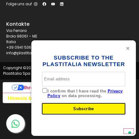
Folge uns auf
Kontakte
Via Ferrara
Brolo 98061 – ME
Italia
+39 0941 536311
info@plastitaliaspa.com
SUBSCRIBE TO THE
PLASTITALIA NEWSLETTER
Copyright ©
2026
Plastitalia Spa - P.I. 01834600833 - Tutti i diritti riservati
Ihre Datenschutzeinstellungen
I confirm that I have read the
Privacy
Policy
on data processing.
Hinweis bei Erhebung
Subscribe