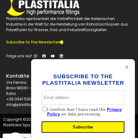
Plastitalia repräsentiert die Vortrefflichkeit der italienischen
Industrie in der Welt für die Herstellung von Rohranschlüssen aus
Polyethylen für Wasser, Gas und Industrieflüssigkeiten.
Subscribe to the Newsletter
Folge uns auf
Kontakte
SUBSCRIBE TO THE
Via Ferrara
PLASTITALIA NEWSLETTER
Brolo 98061 – ME
Italia
+39 0941 536311
info@plastitaliaspa.com
I confirm that I have read the
Privacy
Policy
on data processing.
Copyright ©
2026
Plastitalia Spa - P.I. 01834600833 - Tutti i diritti riservati
Subscribe