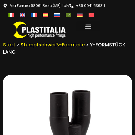
Via Ferrara 98061 Brolo (ME) Italy
+39 0941 536311
Start
>
Stumpfschweiß-Formteile
> Y-FORMSTÜCK
LANG