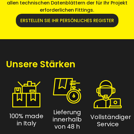
allen technischen Datenblättern der für Ihr Projekt
erforderlichen Fittings.
ERSTELLEN SIE IHR PERSÖNLICHES REGISTER
Unsere Stärken
Lieferung
100% made
Vollständiger
innerhalb
in Italy
Service
von 48 h