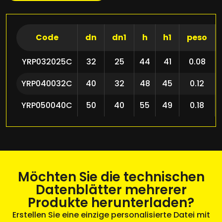
Code
dn
dn1
h
h1
peso
YRP032025C
32
25
44
41
0.08
YRP040032C
40
32
48
45
0.12
YRP050040C
50
40
55
49
0.18
Möchten Sie die technischen
Datenblätter mehrerer
Produkte herunterladen?
Erstellen Sie eine einzige personalisierte Datei mit