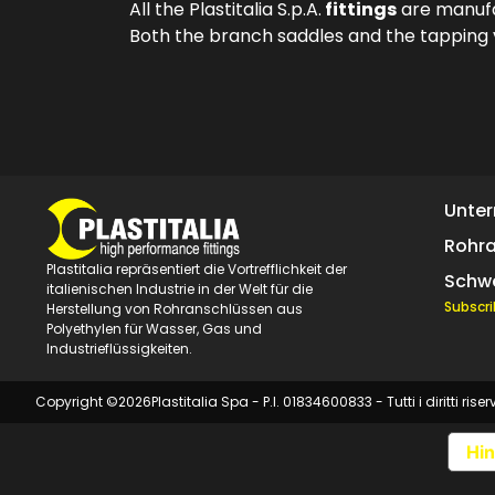
All the Plastitalia S.p.A.
fittings
are manufac
Both the branch saddles and the tapping v
Unte
Rohr
Plastitalia repräsentiert die Vortrefflichkeit der
Schw
italienischen Industrie in der Welt für die
Subscri
Herstellung von Rohranschlüssen aus
Polyethylen für Wasser, Gas und
Industrieflüssigkeiten.
Copyright ©
2026
Plastitalia Spa - P.I. 01834600833 - Tutti i diritti riser
Hin