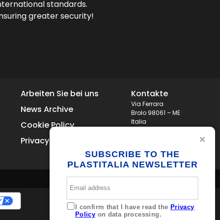
nternational standards.
suring greater security!
Arbeiten Sie bei uns
Kontakte
Via Ferrara
News Archive
Brolo 98061 – ME
Italia
Cookie Policy
+39 0941 536311
Privacy
info@plastitaliaspa.com
SUBSCRIBE TO THE
PLASTITALIA NEWSLETTER
I confirm that I have read the
Privacy
Policy
on data processing.