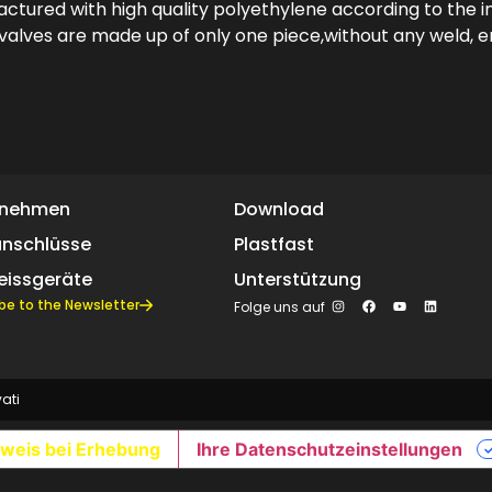
tured with high quality polyethylene according to the i
alves are made up of only one piece,without any weld, en
rnehmen
Download
anschlüsse
Plastfast
eissgeräte
Unterstützung
be to the Newsletter
Folge uns auf
vati
weis bei Erhebung
Ihre Datenschutzeinstellungen