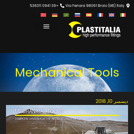
+39 0941 536311
Via Ferrara 98061 Brolo (ME) Italy
Mechanical Tools
ديسمبر 10, 2018