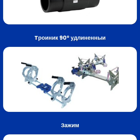
Tроиник 90° удлиненныи
Зажим