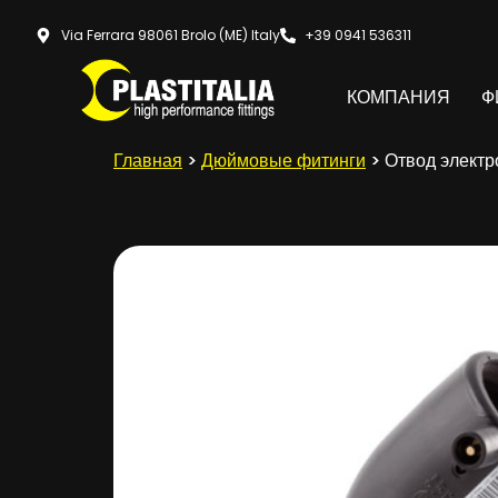
Via Ferrara 98061 Brolo (ME) Italy
+39 0941 536311
КОМПАНИЯ
Ф
Главная
>
Дюймовые фитинги
> Отвод электр