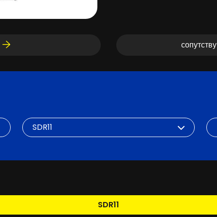
сопутств
SDR
DN
SDR11