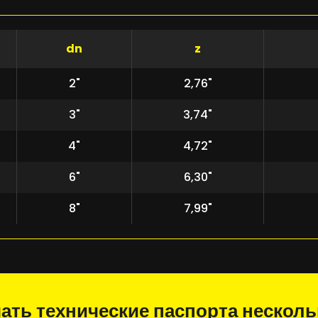
dn
z
2"
2,76"
3"
3,74"
4"
4,72"
6"
6,30"
8"
7,99"
ать технические паспорта нескол