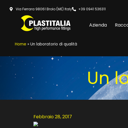
Via Ferrara 98061 Brolo (ME) Italy
+39 0941 536311
Azienda
Racco
Home
»
Un laboratorio di qualità
Un l
Febbraio 28, 2017