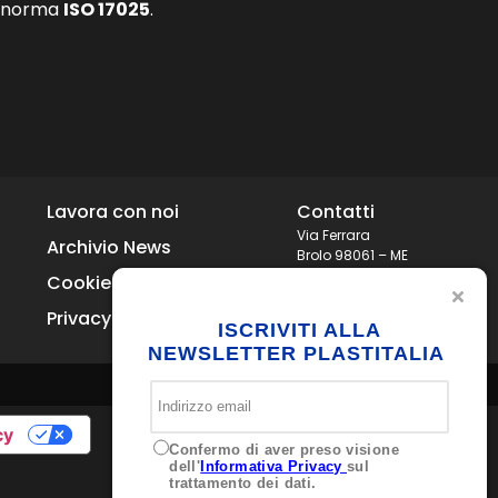
a norma
ISO 17025
.
Lavora con noi
Contatti
Via Ferrara
Archivio News
Brolo 98061 – ME
Italia
Cookie Policy
+39 0941 536311
Privacy
info@plastitaliaspa.com
ISCRIVITI ALLA
NEWSLETTER PLASTITALIA
cy
Confermo di aver preso visione
dell'
Informativa Privacy
sul
trattamento dei dati.