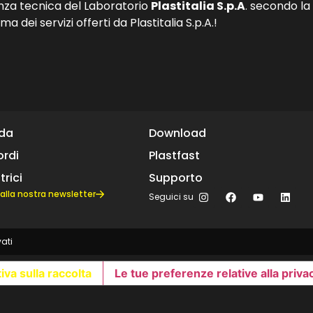
za tecnica del Laboratorio
Plastitalia S.p.A
. secondo l
dei servizi offerti da Plastitalia S.p.A.!
nda
Download
rdi
Plastfast
trici
Supporto
ti alla nostra newsletter
Seguici su
vati
iva sulla raccolta
Le tue preferenze relative alla priva