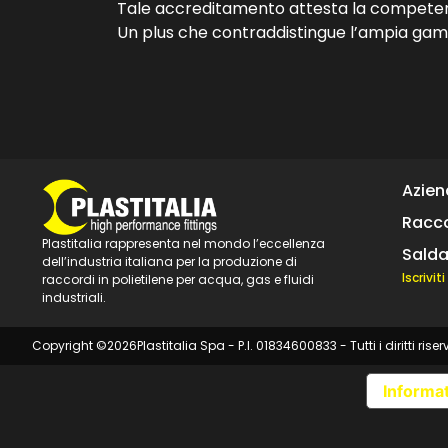
Tale accreditamento attesta la competen
Un plus che contraddistingue l’ampia gamma 
Azie
Racco
Plastitalia rappresenta nel mondo l’eccellenza
Salda
dell’industria italiana per la produzione di
Iscrivi
raccordi in polietilene per acqua, gas e fluidi
industriali.
Copyright ©
2026
Plastitalia Spa - P.I. 01834600833 - Tutti i diritti riser
Informat