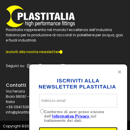
Plastitalia rappresenta nel mondo l’eccellenza dell’industria
italiana per la produzione di raccordi in polietilene per acqua, gas
e fluidi industriali.
Iscriviti alla nostra newsletter
Seguici su
ISCRIVITI ALLA
Contatti
NEWSLETTER PLASTITALIA
Via Ferrara
Brolo 98061 – ME
Italia
+39 0941 536311
Confermo di aver preso visione
info@plastitaliaspa.com
dell'
Informativa Privacy
sul
trattamento dei dati.
Copyright ©
2026