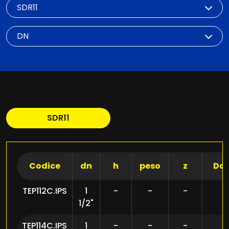
SDR
DN
SDR11
Codice
dn
h
peso
z
Do
TEP112C.IPS
1
-
-
-
1/2"
TEP114C.IPS
1
-
-
-