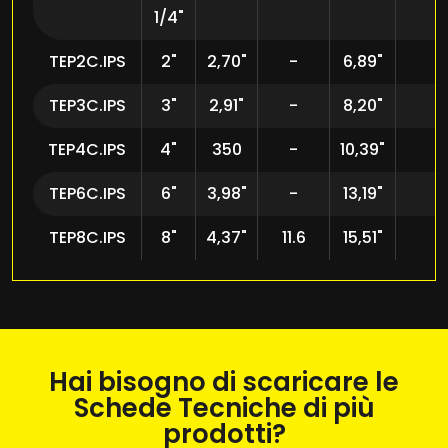
1/4"
TEP2C.IPS
2"
2,70"
-
6,89"
TEP3C.IPS
3"
2,91"
-
8,20"
TEP4C.IPS
4"
350
-
10,39"
TEP6C.IPS
6"
3,98"
-
13,19"
TEP8C.IPS
8"
4,37"
11.6
15,51"
Hai bisogno di scaricare le
Schede Tecniche di più
prodotti?