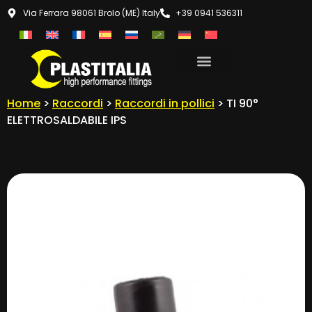
Via Ferrara 98061 Brolo (ME) Italy
+39 0941 536311
Home
>
Raccordi
>
Raccordi in pollici
> TI 90°
ELETTROSALDABILE IPS