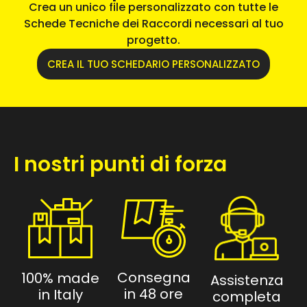
Crea un unico file personalizzato con tutte le
Schede Tecniche dei Raccordi necessari al tuo
progetto.
CREA IL TUO SCHEDARIO PERSONALIZZATO
I nostri punti di forza
Consegna
100% made
Assistenza
in 48 ore
in Italy
completa