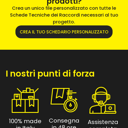
prodotti?
Crea un unico file personalizzato con tutte le
Schede Tecniche dei Raccordi necessari al tuo
progetto.
CREA IL TUO SCHEDARIO PERSONALIZZATO
I nostri punti di forza
Consegna
100% made
Assistenza
in 48 ore
in Italy