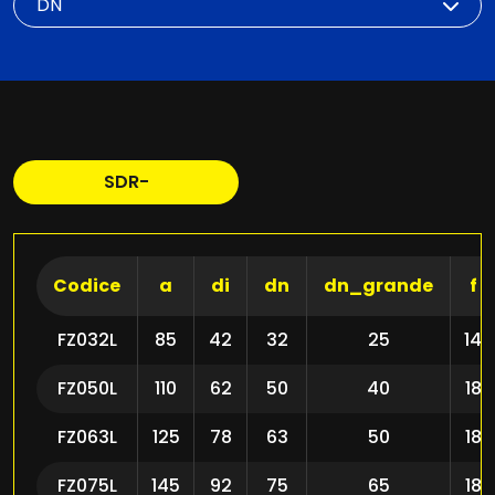
SDR-
Codice
a
di
dn
dn_grande
f
FZ032L
85
42
32
25
14
FZ050L
110
62
50
40
18
FZ063L
125
78
63
50
18
FZ075L
145
92
75
65
18