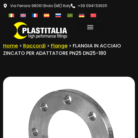
Via Ferrara 98061 Brolo (ME) Italy
+39 0941 536311
Home
>
Raccordi
>
Flange
> FLANGIA IN ACCIAIO
ZINCATO PER ADATTATORE PN25 DN25-180