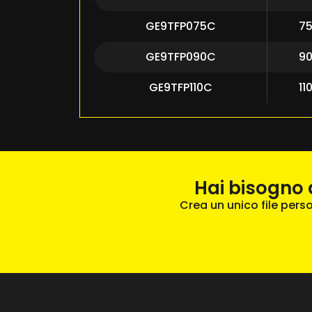
GE9TFP075C
7
GE9TFP090C
9
GE9TFP110C
11
Hai bisogno 
Crea un unico file pers