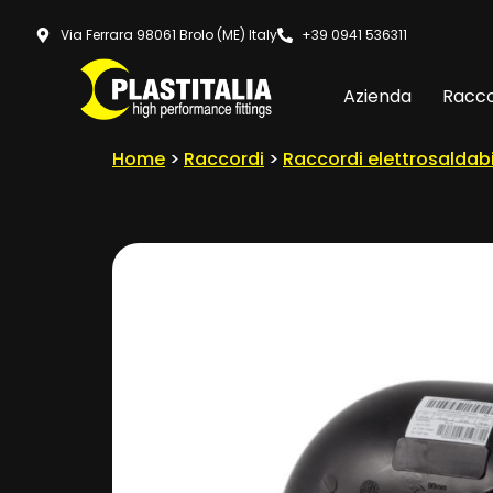
Via Ferrara 98061 Brolo (ME) Italy
+39 0941 536311
Azienda
Racco
Home
>
Raccordi
>
Raccordi elettrosaldabi