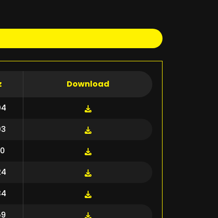
z
Download
04
03
10
24
34
59