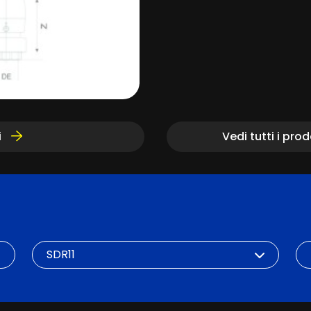
i
Vedi tutti i pro
SDR
DN