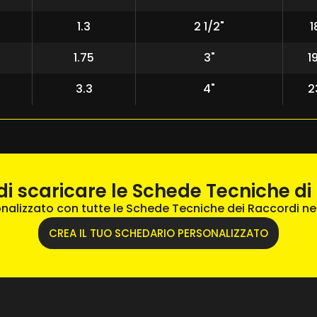
5
1.3
2 1/2"
1
0
1.75
3"
1
0
3.3
4"
2
di scaricare le Schede Tecniche di 
onalizzato con tutte le Schede Tecniche dei Raccordi ne
CREA IL TUO SCHEDARIO PERSONALIZZATO