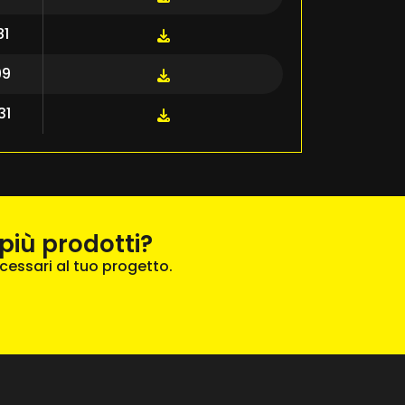
81
99
31
più prodotti?
cessari al tuo progetto.