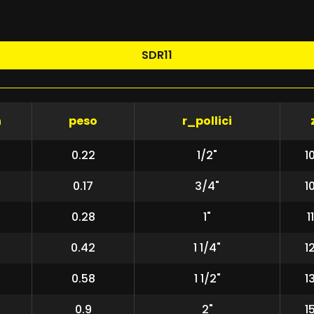
SDR11
n
peso
r_pollici
0
0.22
1/2"
1
5
0.17
3/4"
1
2
0.28
1"
1
0
0.42
1 1/4"
1
0
0.58
1 1/2"
1
3
0.9
2"
1