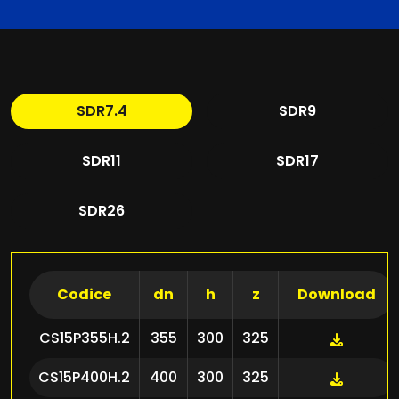
SDR7.4
SDR9
SDR11
SDR17
SDR26
Codice
dn
h
z
Download
CS15P355H.2
355
300
325
CS15P400H.2
400
300
325