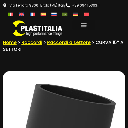
Via Ferrara 98061 Brolo (ME) Italy
+39 0941 536311
Home
>
Raccordi
>
Raccordi a settore
> CURVA 15° A
SETTORI