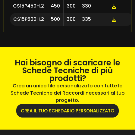
CS15P450H.2
450
300
330
CS15P500H.2
500
300
335
Hai bisogno di scaricare le
Schede Tecniche di più
prodotti?
Crea un unico file personalizzato con tutte le
Schede Tecniche dei Raccordi necessari al tuo
progetto.
CREA IL TUO SCHEDARIO PERSONALIZZATO