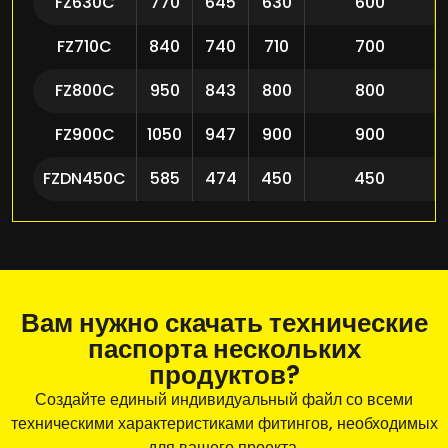
FZ630C
770
645
630
600
FZ710C
840
740
710
700
FZ800C
950
843
800
800
FZ900C
1050
947
900
900
FZDN450C
585
474
450
450
Вам нужно скачать технические
паспорта нескольких
продуктов?
Создайте единый индивидуальный файл со всеми
техническими характеристиками фитингов, необходимых
для вашего проекта.