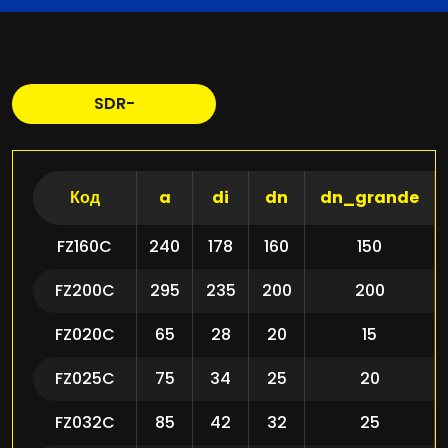
SDR-
Код
a
di
dn
dn_grande
FZ160C
240
178
160
150
FZ200C
295
235
200
200
FZ020C
65
28
20
15
FZ025C
75
34
25
20
FZ032C
85
42
32
25