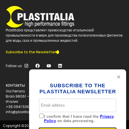
Plastitalia представляет превосходство итальянской
промышленности в мире для производства полиэтиленовых фитингов
для воды, газа и промышленных жидкостей.
Subscribe to the Newsletter
Follow us
контакты
SUBSCRIBE TO THE
Via Ferrara
PLASTITALIA NEWSLETTER
Brolo 98061 — ME
Италия
+39 0941 536311
info@plastitaliaspa.com
I confirm that I have read the
Privacy
Policy
on data processing.
Copyright ©
2026