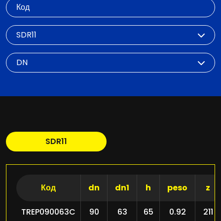
Код
SDR
DN
SDR11
Код
dn
dn1
h
peso
z
TREP090063C
90
63
65
0.92
211