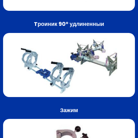
Tроиник 90° удлиненныи
Зажим