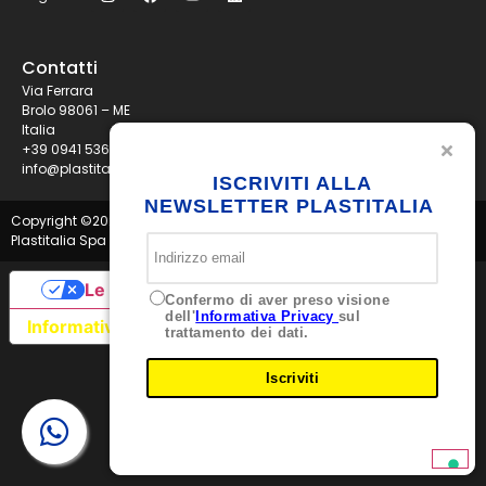
Contatti
Via Ferrara
Brolo 98061 – ME
Italia
+39 0941 536311
info@plastitaliaspa.com
ISCRIVITI ALLA
NEWSLETTER PLASTITALIA
Copyright ©
2026
Plastitalia Spa - P.I. 01834600833 - Tutti i diritti riservati
Le tue preferenze relative alla privacy
Confermo di aver preso visione
dell'
Informativa Privacy
sul
Informativa sulla raccolta
trattamento dei dati.
Iscriviti