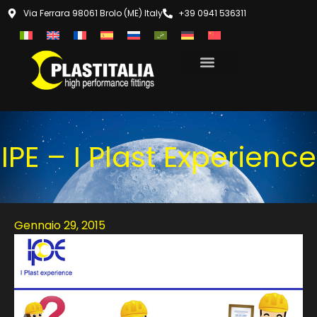
Via Ferrara 98061 Brolo (ME) Italy
+39 0941 536311
IPE – I Plast Experience
Gennaio 29, 2015