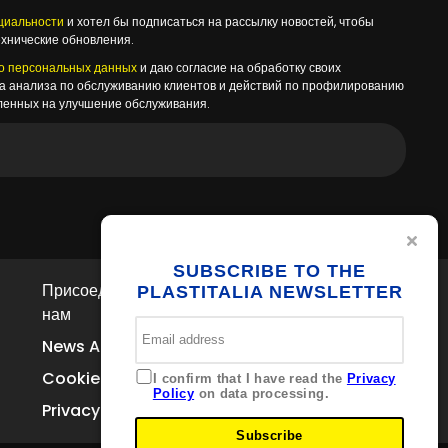
циальности
и хотел бы подписаться на рассылку новостей, чтобы
хнические обновления.
о персональных данных
и даю согласие на обработку своих
а анализа по обслуживанию клиентов и действий по профилированию
вленных на улучшение обслуживания.
SUBSCRIBE TO THE
Присоединяйтесь к
контакты
PLASTITALIA NEWSLETTER
нам
Via Ferrara
Brolo 98061 — ME
News Archive
Италия
+39 0941 536311
Cookie Policy
I confirm that I have read the
Privacy
info@plastitaliaspa.com
Policy
on data processing.
Privacy
Subscribe