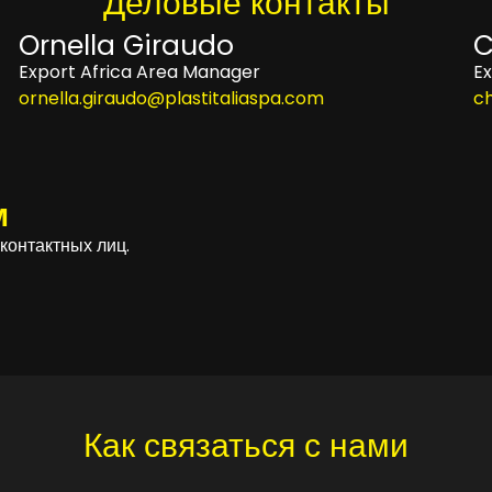
Деловые контакты​
Ornella Giraudo
C
Export Africa Area Manager
E
ornella.giraudo@plastitaliaspa.com
ch
м
контактных лиц.
Как связаться с нами